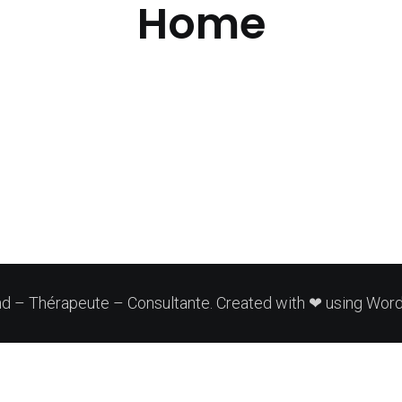
Home
sultante
d – Thérapeute – Consultante. Created with ❤ using Wo