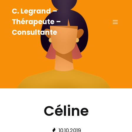
C. Legrand –
Thérapeute –
Consultante
Céline
10.10.2019